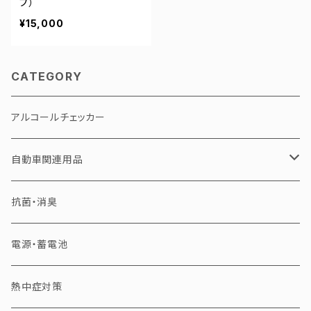
プ）
¥15,000
CATEGORY
アルコールチェッカー
自動車関連用品
電球
抗菌・消臭
補修用品
電源・蓄電池
熱中症対策